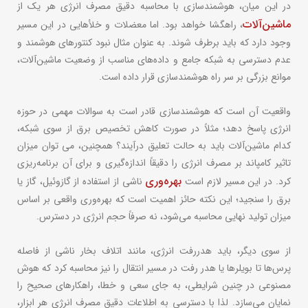
در این میان، هوشمندسازی با محاسبه دقیق مصرف انرژی هر یک از
ماشین‌آلات
، راهگشا خواهد بود. اما معضلات و خلأهایی در این مسیر
وجود دارد که باید برطرف شوند. به عنوان مثال نبود کنتورهای هوشمند و
عدم دسترسی به شبکه جامع و داده‌های مناسب از وضعیت ماشین‌آلات،
موانع بزرگی بر سر راه هوشمندسازی قرار داده است.
واقعیت آن است که هوشمندسازی قادر است به سوالات مهمی در حوزه
انرژی پاسخ دهد؛ مثلاً در صورت کاهش تخصیص برق از سوی شبکه،
کدام ماشین‌آلات باید به حالت تعلیق درآیند؟ همچنین، می توان میزان
تاثیر کامپاند بر مصرف انرژی را دقیقاً اندازه‌گیری و برای آن برنامه‌ریزی
بهره‌وری
کرد. در این مسیر لازم است
ناشی از استفاده از گازوئیل، گاز یا
برق را سنجید؛ این نکته حائز اهمیت است که بهره‌وری واقعی بر اساس
میزان تولید نهایی محاسبه می‌شود، نه صرفاً حجم انرژی در دسترس.
از سوی دیگر، باید هدررفت انرژی، مانند اتلاف بخار ناشی از فاصله
پرس‌ها تا بویلرها یا هدر رفت در مسیر انتقال را نیز محاسبه کرد که هوش
مصنوعی در چنین شرایطی، به جای سعی و خطا، راهکارهای صحیح را
نمایان می‌سازد. لذا با دسترسی به اطلاعات دقیق مصرف انرژی هر ابزار،