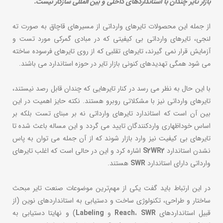
بازار تایر چندان با استانداردهای داخلی و بین المللی سازگار نیست.
از جمله این محصولات تایرهای وارداتی از مسیرهای قاچاق به صورت ته
لنجی، تایرهای وارداتی بی کیفیتی که در مبادی گمرکی مورد تست و
آزمایش قرار نمی گیرند، تایرهای تقلبی که از روی تایرهای فرسوده ساخته
می شود همگی تهدیدهای کنونی بازار تایر در حوزه استاندارد می باشند.
با این حال به نظر می رسد در کنار تایرهایی که چندان قابل رصد نیستند،
تایرهای وارداتی نیز با مشکلاتی روبرو هستند. نکته حایز اهمیت در این
بین آن است که استاندارد تایرهای وارداتی نه بر مبنای تست بلکه بر
اساس خوداظهاری واردکنندگان تایید می گردد و این مساله باعث شده تا
تایرهای بی کیفیت نیز وارد بازار شوند که از آن جمله می توان به پاس
نشدن استاندارد
S2WR2
اشاره کرد و این در حالی است که اغلب تایرهای
وارداتی دارای استاندارد
SWR
هستند.
در این ارتباط باید گفت یکی از مهم‌ترین موضوعات صنعت تایر مبحث
ساختار و طراحی، تکنولوژی ساخت و دستیابی به استانداردهای نوین (از
قبیل استانداردهای
SWR
،
Reach
و
Labeling
) و نهایتا دستیابی به