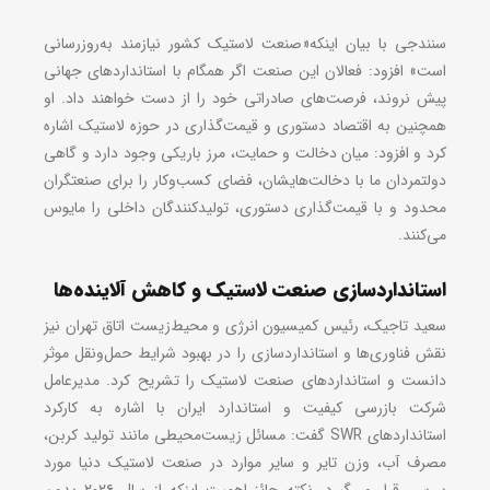
سنندجی با بیان اینکه«صنعت لاستیک کشور نیازمند به‌روزرسانی
است» افزود: فعالان این صنعت اگر همگام با استانداردهای جهانی
پیش نروند، فرصت‌های صادراتی‌ خود را از دست خواهند داد. او
همچنین به اقتصاد دستوری و قیمت‌گذاری در حوزه لاستیک اشاره
کرد و افزود: میان دخالت و حمایت، مرز باریکی وجود دارد و گاهی
دولتمردان ما با دخالت‌هایشان، فضای کسب‌وکار را برای صنعتگران
محدود و با قیمت‌گذاری دستوری، تولیدکنندگان داخلی را مایوس
می‌کنند.
استانداردسازی صنعت لاستیک و کاهش آلاینده‌ها
سعید تاجیک، رئیس کمیسیون انرژی و محیط‌زیست اتاق تهران نیز
نقش فناوری‌‌ها و استانداردسازی را در بهبود شرایط حمل‌ونقل موثر
دانست و استانداردهای صنعت لاستیک را تشریح کرد. مدیرعامل
شرکت بازرسی کیفیت و استاندارد ایران با اشاره به کارکرد
استانداردهای
SWR
گفت: مسائل زیست‌محیطی مانند تولید کربن،
مصرف آب، وزن تایر و سایر موارد در صنعت لاستیک دنیا مورد
بررسی قرار می‌گیرد. نکته حائز اهمیت اینکه از سال ۲۰۲۶ بدون