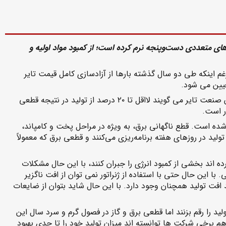
‌های متعددی دست‌وپنجه نرم کرده است؛ از کمبود مواد اولیه و
م اینکه طی دو سال گذشته بار‌ها از آزادسازی کامل قیمت تایر
یین می شود.
مضاف بر ذوب نقدینگی ناشی از قیمت‌گذاری دستوری قطع برق نیز تولیدکنندگان را با زیان انباشته ناشی این مسئله مواجه می‌کند. فعالان صنعت تایر می گویند لااقل تا ۲۰ درصد از تولید در نتیجه قطعی
ر است.
 شده است. قطع ناگهانی برق، به ویژه در مراحل پخت و کامپاند،
ید در روزهای هفته برنامه‌ریزی می‌کنند و قطعی برق که معمولاً
 اند بخشی از کمبود انرژی را جبران کنند، با این حال مشکلات
ین حال حتی با استفاده از ژنراتور نمی توان از افت ناگزیر
ایر در فصول گرم و حتی سرد سال فرار کرد. تاجایی که گفته می شود با فرض استفاده از ژنراتور نیز رقمی در حدود ۵ درصد افت تولید همچنان وجود دارد. با این حال شاید بتوان از ضایعات
از شرکت های تایرساز به صورت سالانه در تلاشند تا نسبت به تولیدات سال قبل ۱۵ تا ۲۰ درصد رشد تولید را رقم بزنند اما قطعی برق و گاز در فصول گرم و سرد سال این
هم برخی شرکت ها توانسته اند میزان تولید خود را تا حدی بهبود