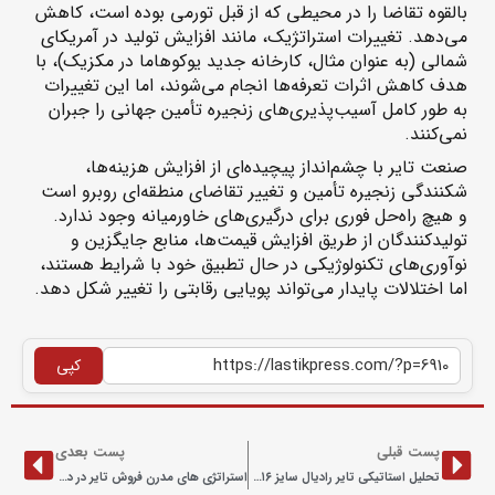
بالقوه تقاضا را در محیطی که از قبل تورمی بوده است، کاهش
می‌دهد. تغییرات استراتژیک، مانند افزایش تولید در آمریکای
شمالی (به عنوان مثال، کارخانه جدید یوکوهاما در مکزیک)، با
هدف کاهش اثرات تعرفه‌ها انجام می‌شوند، اما این تغییرات
به طور کامل آسیب‌پذیری‌های زنجیره تأمین جهانی را جبران
نمی‌کنند.
صنعت تایر با چشم‌انداز پیچیده‌ای از افزایش هزینه‌ها،
شکنندگی زنجیره تأمین و تغییر تقاضای منطقه‌ای روبرو است
و هیچ راه‌حل فوری برای درگیری‌های خاورمیانه وجود ندارد.
تولیدکنندگان از طریق افزایش قیمت‌ها، منابع جایگزین و
نوآوری‌های تکنولوژیکی در حال تطبیق خود با شرایط هستند،
اما اختلالات پایدار می‌تواند پویایی رقابتی را تغییر شکل دهد.
کپی
پست قبلی
پست بعدی
تحلیل استاتیکی تایر رادیال سایز ۲۰۵٫۵۵R۱۶ طرح NEPTUNE به روش المان محدود در نرم افزار آباکوس
استراتژی های مدرن فروش تایر در دنیا